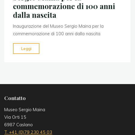
commemorazione di 100 anni
dalla nascita
Inaugurazione del Museo Sergio Maina per la
commemorazione di 100 anni dalla nascita
"Inaugurazione
Leggi
del
Museo
Sergio
Maina
per
la
Contatto
commemorazione
di
Museo Sergio Maina
100
Via Orti 15
anni
6987 Caslano
dalla
T. +41 (0)79 230 45 03