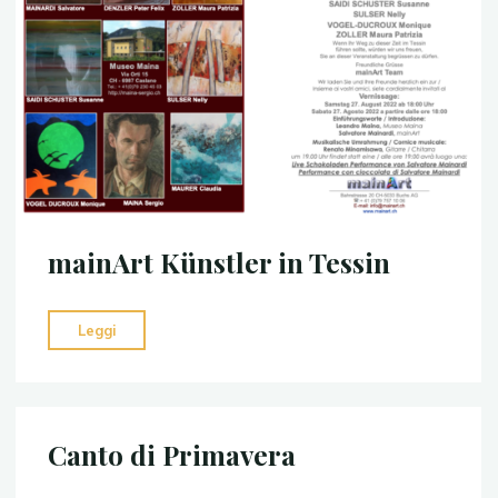
mainArt Künstler in Tessin
"mainArt
Leggi
Künstler
in
Tessin"
Canto di Primavera